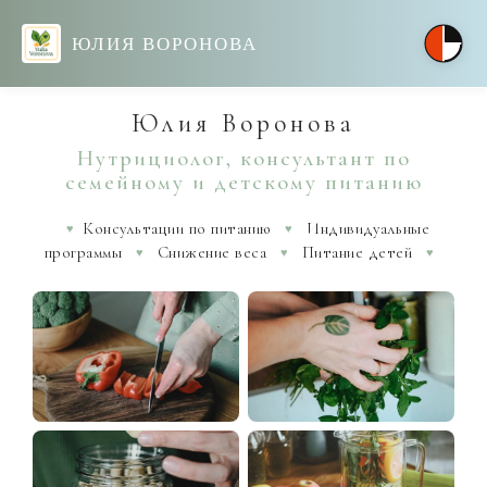
ЮЛИЯ ВОРОНОВА
Юлия Воронова
Нутрициолог, консультант по
семейному и детскому питанию
Консультации по питанию
Индивидуальные
♥︎
♥︎
программы
Снижение веса
Питание детей
♥︎
♥︎
♥︎