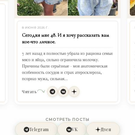
8 ИЮНЯ 2026 Г.
Сегодня мне 48. И я хочу рассказать вам
кое-что личное.
7 лет назад я полностью убрала из рациона семьи
мясо и яйца, сильно ограничила молочку.
Причины были серьёзные - моя анатомическая
особенность сосудов и страх атеросклероза,
р
псориаз мужа, сильная...
Читать
СМОТРЕТЬ ПОСТЫ
Telegram
VK
Дзен