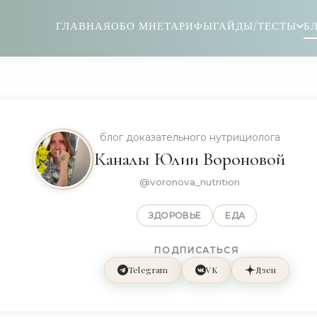
ГЛАВНАЯ
ОБО МНЕ
ТАРИФЫ
ГАЙДЫ/ТЕСТЫ
Б
блог доказательного нутрициолога
Каналы Юлии Вороновой
@voronova_nutrition
ЗДОРОВЬЕ
ЕДА
ПОДПИСАТЬСЯ
Telegram
VK
Дзен